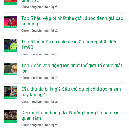
đỉnh cao
chặn:
chi
Chức năng bình luận bị tắt
ở
Khám
tiết
Top
phá
cần
5
Top 5 hậu vệ giỏi nhất thế giới, được đánh giá cao
vai
biết
tiền
trò
tài năng
đạo
và
Chức năng bình luận bị tắt
ở
trẻ
kỹ
Top
hay
năng
5
Top 5 thủ môn có chiều cao ấn tượng nhất, trên
nhất
chi
hậu
thế
1m90
tiết
vệ
giới,
Chức năng bình luận bị tắt
ở
giỏi
có
Top
nhất
tài
5
Top 7 sân vận động lớn nhất thế giới, tổ chức giải
thế
năng
thủ
giới,
lớn
đỉnh
môn
được
cao
Chức năng bình luận bị tắt
ở
có
đánh
Top
chiều
giá
7
Cầu thủ dự bị là gì? Cầu thủ dự bị có được ra sân
cao
cao
sân
ấn
hay không?
tài
vận
tượng
năng
Chức năng bình luận bị tắt
ở
động
nhất,
Cầu
lớn
trên
thủ
Decima trong bóng đá: Những thông tin bạn cần
nhất
1m90
dự
thế
quan tâm
bị
giới,
Chức năng bình luận bị tắt
ở
là
tổ