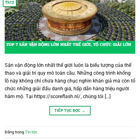
Th12
Sân vận động lớn nhất thế giới luôn là biểu tượng của thể
thao và giải trí quy mô toàn cầu. Những công trình khổng
lồ này không chỉ chứa hàng chục nghìn khán giả mà còn tổ
chức những giải đấu danh giá, hấp dẫn hàng triệu người
hâm mộ. Tại https://scoreflash.nl/, chúng tôi […]
TIẾP TỤC ĐỌC
→
Đăng trong
Tin tức