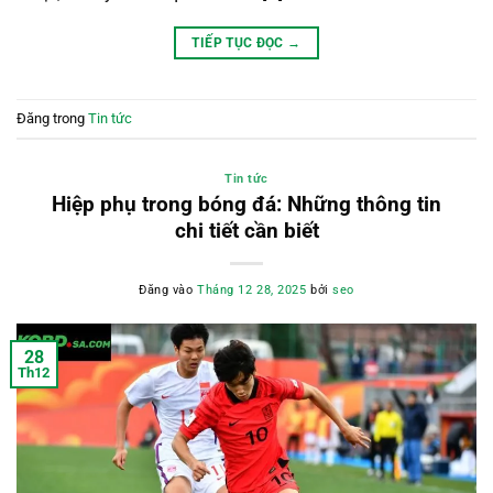
TIẾP TỤC ĐỌC
→
Đăng trong
Tin tức
Tin tức
Hiệp phụ trong bóng đá: Những thông tin
chi tiết cần biết
Đăng vào
Tháng 12 28, 2025
bởi
seo
28
Th12