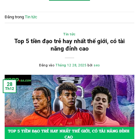
Đăng trong
Tin tức
Tin tức
Top 5 tiền đạo trẻ hay nhất thế giới, có tài
năng đỉnh cao
Đăng vào
Tháng 12 28, 2025
bởi
seo
28
Th12