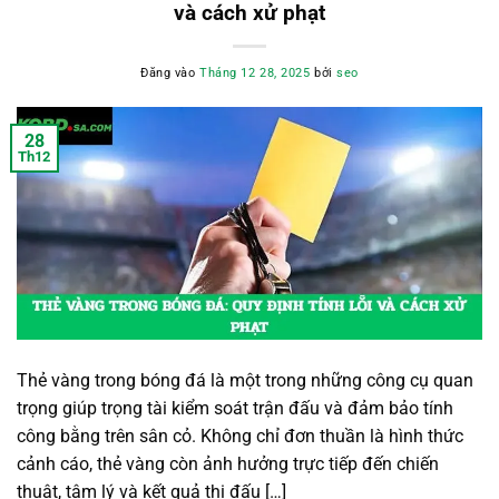
và cách xử phạt
Đăng vào
Tháng 12 28, 2025
bởi
seo
28
Th12
Thẻ vàng trong bóng đá là một trong những công cụ quan
trọng giúp trọng tài kiểm soát trận đấu và đảm bảo tính
công bằng trên sân cỏ. Không chỉ đơn thuần là hình thức
cảnh cáo, thẻ vàng còn ảnh hưởng trực tiếp đến chiến
thuật, tâm lý và kết quả thi đấu […]